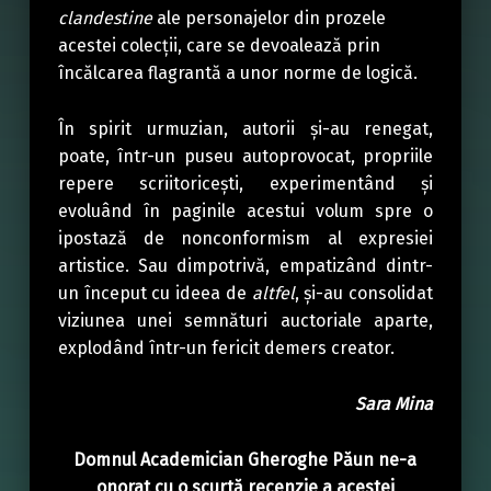
clandestine
ale personajelor din prozele
acestei colecţii, care se devoalează prin
încălcarea flagrantă a unor norme de logică.
În spirit urmuzian, autorii şi-au renegat,
poate, într-un puseu autoprovocat, propriile
repere scriitoriceşti, experimentând şi
evoluând în paginile acestui volum spre o
ipostază de nonconformism al expresiei
artistice. Sau dimpotrivă, empatizând dintr-
un început cu ideea de
altfel
, şi-au consolidat
viziunea unei semnături auctoriale aparte,
explodând într-un fericit demers creator.
Sara Mina
Domnul Academician Gheroghe Păun ne-a
onorat cu o scurtă recenzie a acestei