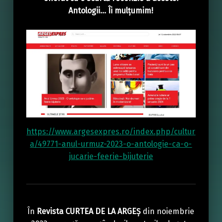
Antologii… Îi mulțumim!
https://www.argesexpres.ro/index.php/cultur
a/49771-anul-urmuz-2023-o-antologie-ca-o-
jucarie-feerie-bijuterie
În
Revista CURTEA DE LA ARGEȘ
din noiembrie