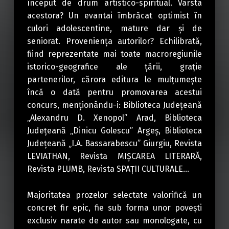
început de drum artistico-spiritual. Vârsta
acestora? Un evantai îmbrăcat optimist în
culori adolescentine, mature dar şi de
seniorat. Provenienţa autorilor? Echilibrată,
fiind reprezentate mai toate macroregiunile
istorico-geografice ale ţării, graţie
partenerilor, cărora editura le mulţumeşte
încă o dată pentru promovarea acestui
concurs, menţionându-i: Biblioteca Judeţeană
„Alexandru D. Xenopol” Arad, Biblioteca
Judeţeană „Dinicu Golescu” Argeş, Biblioteca
Judeţeană „I.A. Bassarabescu” Giurgiu, Revista
LEVIATHAN, Revista MIŞCAREA LITERARĂ,
Revista PLUMB, Revista SPAŢII CULTURALE…
Majoritatea prozelor selectate valorifică un
concret fir epic, fie sub forma unor poveşti
exclusiv narate de autor sau monologate, cu