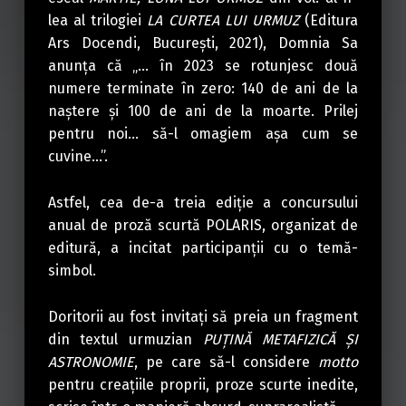
lea al trilogiei
LA CURTEA LUI URMUZ
(Editura
Ars Docendi, Bucureşti, 2021), Domnia Sa
anunţa că „… în 2023 se rotunjesc două
numere terminate în zero: 140 de ani de la
naştere şi 100 de ani de la moarte. Prilej
pentru noi… să-l omagiem aşa cum se
cuvine…”.
Astfel, cea de-a treia ediţie a concursului
anual de proză scurtă POLARIS, organizat de
editură, a incitat participanţii cu o temă-
simbol.
Doritorii au fost invitaţi să preia un fragment
din textul urmuzian
PUŢINĂ METAFIZICĂ ŞI
ASTRONOMIE
, pe care să-l considere
motto
pentru creaţiile proprii, proze scurte inedite,