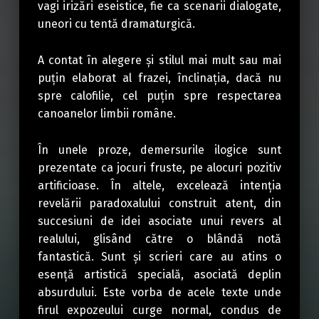
vagi irizări eseistice, fie ca scenarii dialogate,
uneori cu tentă dramaturgică.
A contat în alegere şi stilul mai mult sau mai
puţin elaborat al frazei, înclinaţia, dacă nu
spre calofilie, cel puţin spre respectarea
canoanelor limbii române.
În unele proze, demersurile ilogice sunt
prezentate ca jocuri fruste, pe alocuri pozitiv
artificioase. În altele, excelează intenţia
revelării paradoxalului construit atent, din
succesiuni de idei asociate unui revers al
realului, glisând către o blândă notă
fantastică. Sunt şi scrieri care au atins o
esenţă artistică specială, asociată deplin
absurdului. Este vorba de acele texte unde
firul expozeului curge normal, condus de