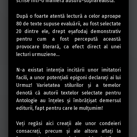
scrise într-o manieră absurd-suprarealistă.
După o foarte atentă lectură a celor aproape
80 de texte supuse evaluării, au fost selectate
20 dintre ele, drept eşafodaj demonstrativ
pentru cum a fost percepută această
provocare literară, ca efect direct al unei
lecturi urmuziene…
N-a existat intenţia incitării unor imitatori
facili, a unor potenţiali epigoni declaraţi ai lui
Urmuz! Varietatea stilurilor şi a temelor
denotă că autorii textelor selectate pentru
Antologie au înţeles şi îmbrăţişat demersul
editurii, fapt pentru care le mulţumim!
Veţi regăsi aici creaţii ale unor condeieri
consacraţi, precum şi ale altora aflaţi la