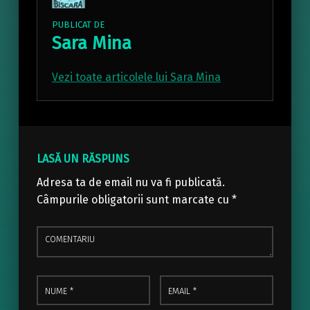
PUBLICAT DE
Sara Mina
Vezi toate articolele lui Sara Mina
Skip back to main navigation
LASĂ UN RĂSPUNS
Adresa ta de email nu va fi publicată.
Câmpurile obligatorii sunt marcate cu
*
Comentariu
Nume
Email
*
*