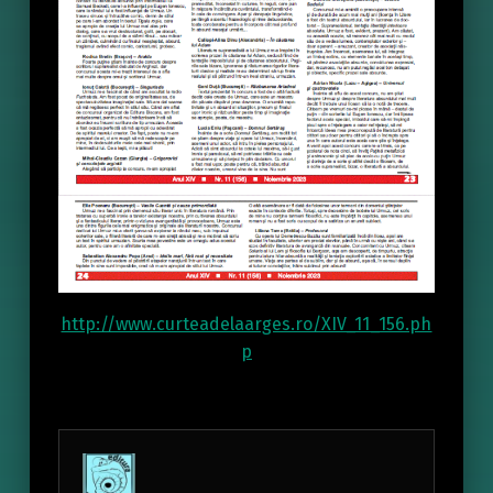
http://www.curteadelaarges.ro/XIV_11_156.ph
p