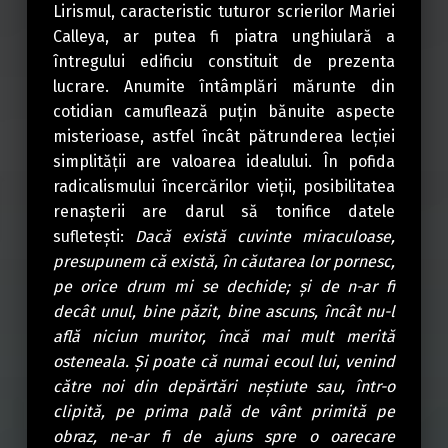
Lirismul, caracteristic tuturor scrierilor Mariei
Calleya, ar putea fi piatra unghiulară a
întregului edificiu constituit de prezenta
lucrare. Anumite întâmplări mărunte din
cotidian camuflează puțin bănuite aspecte
misterioase, astfel încât pătrunderea lecției
simplității are valoarea idealului. În pofida
radicalismului încercărilor vieții, posibilitatea
renașterii are darul să tonifice datele
sufletești:
Dacă există cuvinte miraculoase,
presupunem că există, în căutarea lor pornesc,
pe orice drum mi se dechide; și de n-ar fi
decât unul, bine păzit, bine ascuns, încât nu-l
află niciun muritor, încă mai mult merită
osteneala. Și poate că numai ecoul lui, venind
către noi din depărtări neștiute sau, într-o
clipită, pe prima pală de vânt primită pe
obraz, ne-ar fi de ajuns spre o oarecare