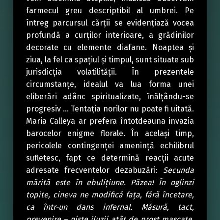
farmecul greu descriptibil al umbrei. Pe
întreg parcursul cărții se evidențiază vocea
profundă a curților interioare, a grădinilor
decorate cu elemente diafane. Noaptea și
ziua, la fel ca spațiul și timpul, sunt situate sub
jurisdicția volatilității. În prezentele
circumstanțe, idealul va lua forma unei
eliberări adânc spiritualizate, înălțându-se
progresiv … Tentația norilor nu poate fi uitată.
Maria Calleya ar prefera întotdeauna invazia
barocelor enigme florale. În același timp,
pericolele contingenței amenință echilibrul
sufletesc, fapt ce determină reacții acute
adresate frecventelor dezabuzări:
Secunda
mărită este în ebulițiune. Păzea! În oglinzi
topite, cineva ne modifică fața, fără încetare,
ca într-un dans infernal. Măsură, tact,
prevenire – niște iluzii atât de prost mascate,