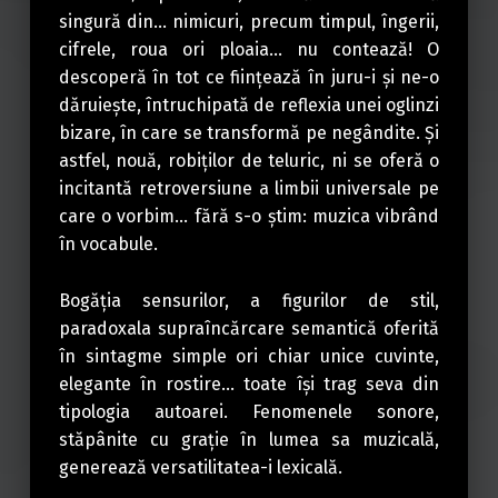
singură din… nimicuri, precum timpul, îngerii,
cifrele, roua ori ploaia… nu contează! O
descoperă în tot ce fiinţează în juru-i şi ne-o
dăruieşte, întruchipată de reflexia unei oglinzi
bizare, în care se transformă pe negândite. Şi
astfel, nouă, robiţilor de teluric, ni se oferă o
incitantă retroversiune a limbii universale pe
care o vorbim… fără s-o ştim: muzica vibrând
în vocabule.
Bogăţia sensurilor, a figurilor de stil,
paradoxala supraîncărcare semantică oferită
în sintagme simple ori chiar unice cuvinte,
elegante în rostire… toate îşi trag seva din
tipologia autoarei. Fenomenele sonore,
stăpânite cu graţie în lumea sa muzicală,
generează versatilitatea-i lexicală.