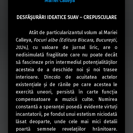
Mariei Calleya
DESFĂȘURĂRI IDEATICE SUAV – CREPUSCULARE
Atât de particularizantul volum al Mariei
Calleya,
Focuri albe (Editura Biscara, București,
2024)
, cu valoare de jurnal liric, are o
nedisimulată fragilitate care nu poate decât
să fascineze prin intermediul potențialităților
acesteia de a deschide noi și noi trasee
interioare. Dincolo de acuitatea actelor
existențiale și de rănile pe care acestea le
exercită uneori, persistă în carte funcția
compensatoare a muzicii culte. Numirea
constantă a speranței posedă evidente virtuți
incantatorii, pe fondul unui estetism niciodată
lăsat deoparte, unde cele mai mici detalii
poartă semnele revelațiilor hrănitoare.