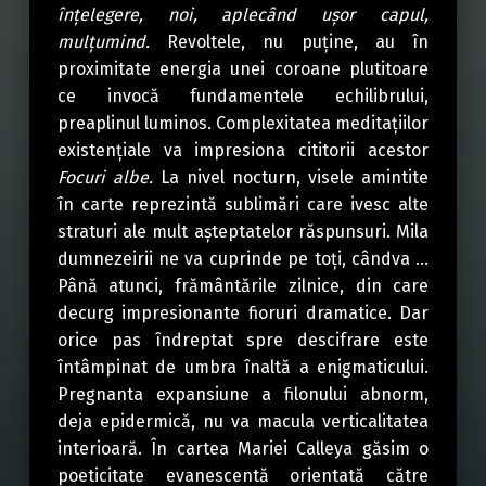
înțelegere, noi, aplecând ușor capul,
mulțumind.
Revoltele, nu puține, au în
proximitate energia unei coroane plutitoare
ce invocă fundamentele echilibrului,
preaplinul luminos. Complexitatea meditațiilor
existențiale va impresiona cititorii acestor
Focuri albe.
La nivel nocturn, visele amintite
în carte reprezintă sublimări care ivesc alte
straturi ale mult așteptatelor răspunsuri. Mila
dumnezeirii ne va cuprinde pe toți, cândva …
Până atunci, frământările zilnice, din care
decurg impresionante fioruri dramatice. Dar
orice pas îndreptat spre descifrare este
întâmpinat de umbra înaltă a enigmaticului.
Pregnanta expansiune a filonului abnorm,
deja epidermică, nu va macula verticalitatea
interioară. În cartea Mariei Calleya găsim o
poeticitate evanescentă orientată către