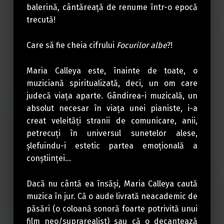
balerină, cântăreață de renume într-o epocă
trecută!
Care să fie cheia cifrului
Focurilor albe
?!
Maria Calleya este, înainte de toate, o
muziciană spiritualizată, deci, un om care
judecă viaţa aparte. Gândirea-i muzicală, un
absolut necesar în viaţa unei pianiste, i-a
creat veleităţi stranii de comunicare, anii,
petrecuţi în universul sunetelor alese,
şlefuindu-i estetic partea emoţională a
conştiinţei…
Dacă nu cântă ea însăşi, Maria Calleya caută
muzica în jur. Că o aude livrată neacademic de
păsări (o coloană sonoră foarte potrivită unui
film neo/suprarealist) sau că o decantează