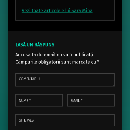
Vezi toate articolele lui Sara Mina
Skip back to main navigation
LASĂ UN RĂSPUNS
Adresa ta de email nu va fi publicată.
Câmpurile obligatorii sunt marcate cu
*
Comentariu
Nume
Email
*
*
Site web