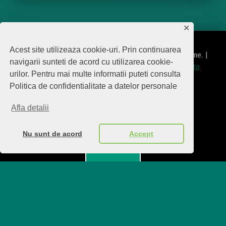
✕
Acest site utilizeaza cookie-uri. Prin continuarea
© 2026
Editura Biscara
|
Using
Modern
WordPress
theme.
|
navigarii sunteti de acord cu utilizarea cookie-
Politica de protecţie date cu caracter personal
|
Back to
urilor. Pentru mai multe informatii puteti consulta
top ↑
Politica de confidentialitate a datelor personale
politica de confidentialitate
Back to top ↑
Afla detalii
Nu sunt de acord
Accept
Menu