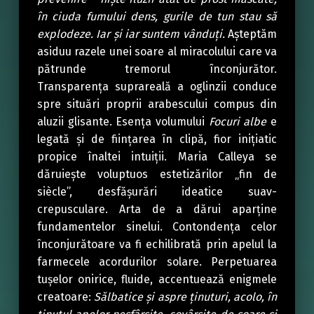
în ciuda fumului dens, gurile de tun stau să
explodeze. Iar și iar suntem vânduți.
Așteptăm
asiduu razele unei soare al miracolului care va
pătrunde tremorul înconjurător.
Transparența suprareală a oglinzii conduce
spre situări proprii arabescului compus din
aluzii glisante. Esența volumului
Focuri albe
e
legată și de ființarea în clipă, fior inițiatic
propice înaltei intuiții. Maria Calleya se
dăruiește voluptuos estetizărilor „fin de
siècle”, desfășurări ideatice suav-
crepusculare. Arta de a dărui aparține
fundamentelor sinelui. Contondența celor
înconjurătoare va fi echilibrată prin apelul la
farmecele acordurilor solare. Perpetuarea
tușelor onirice, fluide, accentuează enigmele
creatoare:
Sălbatice și aspre ținuturi, acolo, în