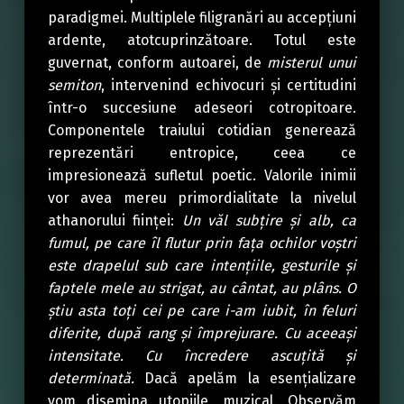
paradigmei. Multiplele filigranări au accepțiuni
ardente, atotcuprinzătoare. Totul este
guvernat, conform autoarei, de
misterul unui
semiton
, intervenind echivocuri și certitudini
într-o succesiune adeseori cotropitoare.
Componentele traiului cotidian generează
reprezentări entropice, ceea ce
impresionează sufletul poetic. Valorile inimii
vor avea mereu primordialitate la nivelul
athanorului ființei:
Un văl subțire și alb, ca
fumul, pe care îl flutur prin fața ochilor voștri
este drapelul sub care intențiile, gesturile și
faptele mele au strigat, au cântat, au plâns. O
știu asta toți cei pe care i-am iubit, în feluri
diferite, după rang și împrejurare. Cu aceeași
intensitate. Cu încredere ascuțită și
determinată.
Dacă apelăm la esențializare
vom disemina utopiile, muzical. Observăm