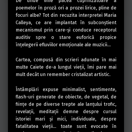
De unde vine pacea cuprinzătoare a
poemelor în proză ori a prozei lirice, pline de
focuri albe? Tot din recuzita interpretei Maria
Calleya, ce are implantat în subconştient
mecanismul prin care-şi conduce receptorul
auditiv spre o stare euforică propice
înţelegerii efluviilor emoţionale ale muzicii…
Cartea, compusă din scrieri adunate în mai
multe Caiete de-a lungul vieţii, îmi pare mai
mult decât un remember cristalizat artistic.
Întâmplări expuse minimalist, sentimente,
flash-uri generate de obiecte, de vegetal, de
fiinţe de pe diverse trepte ale lanţului trofic,
revelaţii, meditaţii demne despre cursul
istoriei mari şi mici, individuale, despre
fatalitatea vieţii… toate sunt evocate în