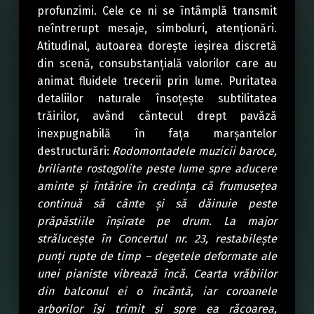
profunzimi. Cele ce ni se întâmplă transmit
neîntrerupt mesaje, simboluri, atenționări.
Atitudinal, autoarea dorește ieșirea discretă
din scenă, consubstanțială valorilor care au
animat fluidele trecerii prin lume. Puritatea
detaliilor naturale însoțește subtilitatea
trăirilor, având cântecul drept pavăză
inexpugnabilă în fața marșantelor
destructurări:
Rodomontadele muzicii baroce,
briliante rostogolite peste lume spre aducere
aminte și întărire în credința că frumusețea
continuă să cânte și să dăinuie peste
prăpăstiile înșirate pe drum. La major
strălucește în Concertul nr. 23, restabilește
punți rupte de timp – degetele deformate ale
unei pianiste vibrează încă. Cearta vrăbiilor
din balconul ei o încântă, iar coroanele
arborilor își trimit și spre ea răcoarea,