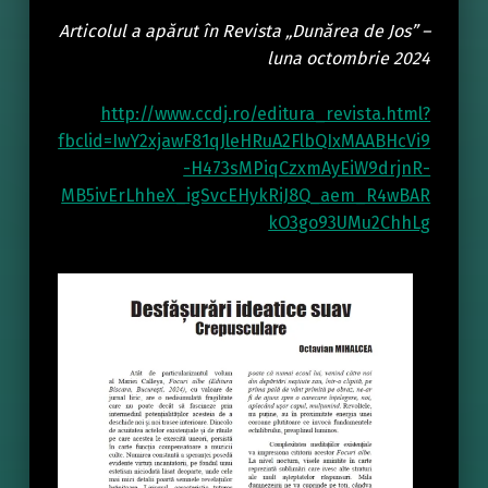
Articolul a apărut în Revista „Dunărea de Jos” –
luna octombrie 2024
http://www.ccdj.ro/editura_revista.html?
fbclid=IwY2xjawF81qJleHRuA2FlbQIxMAABHcVi9
-H473sMPiqCzxmAyEiW9drjnR-
MB5ivErLhheX_igSvcEHykRiJ8Q_aem_R4wBAR
kO3go93UMu2ChhLg