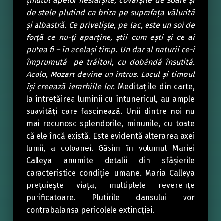
ținutul apelor nesfârșite, covârșite de soare și
de stele plutind ca briza pe suprafața vălurită
și albastră. Ce priveliște, pe lac, este un soi de
forță ce nu-ți aparține, știi cum ești și ce ai
putea fi – în același timp. Un dar al naturii ce-i
împrumută pe trăitori, cu dobândă însutită.
Acolo, Mozart devine un intrus. Locul și timpul
își creează ierarhiile lor.
Meditațiile din carte,
la întretăirea luminii cu întunericul, au ample
suavități care fascinează. Unii dintre noi nu
mai recunosc splendorile, minunile, cu toate
că ele încă există. Este evidentă alterarea axei
lumii, a coloanei. Găsim în volumul Mariei
Calleya anumite detalii din sfâșierile
caracteristice condiției umane. Maria Calleya
prețuiește viața, multiplele reverențe
purificatoare. Plutirile dansului vor
contrabalansa pericolele extincției.