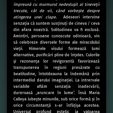
împreună cu murmurul nedeslușit al tinereții
trecute, cât de vii, când vorbește despre
atingerea unei clape.
Adeseori intervine
senzația că suntem susținuți de cineva / ceva
din afara noastră. Solitudinea va fi exclusă.
Amintiri, persoane cunoscute odinioară, vin
să celebreze diversele forme ale miracolului
vieții. Himerele visului formează lumi
alternative, purificări pline de înțeles. Culorile
și rezonanța lor revigorantă favorizează
transpunerea în regiuni presărate cu
beatitudine, întotdeauna la îndemână prin
intermediul darului imaginației. La intrervale
variabile aflăm senzația inadecvării,
dureroasă „aruncare în lume”. Însă Maria
Calleya iubește minunile, sub orice formă și în
orice circumstanță s-ar înfățișa acestea.
Universul profund estetic ia valoarea