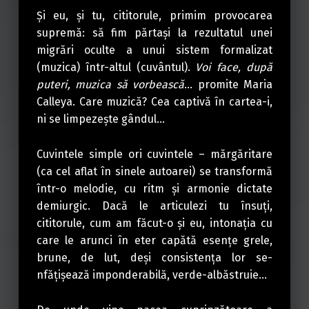
Şi eu, şi tu, cititorule, primim provocarea
supremă: să fim părtaşi la rezultatul unei
migrări oculte a unui sistem formalizat
(muzica) într-altul (cuvântul).
Voi face, după
puteri,
muzica să vorbească
… promite Maria
Calleya. Care muzică? Cea captivă în cartea-i,
ni se limpezeşte gândul…
Cuvintele simple ori cuvintele – mărgăritare
(ca cel aflat în sinele autoarei) se transformă
într-o melodie, cu ritm şi armonie dictate
demiurgic. Dacă le articulezi tu însuţi,
cititorule, cum am făcut-o şi eu, intonaţia cu
care le arunci în eter capătă esenţe grele,
brune, de lut, deşi consistenţa lor se-
nfăţişează imponderabilă, verde-albăstruie…