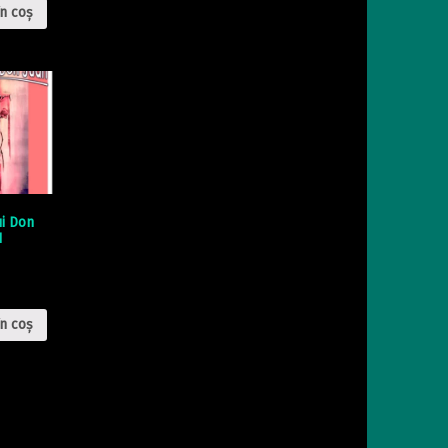
n coș
ui Don
1
n coș