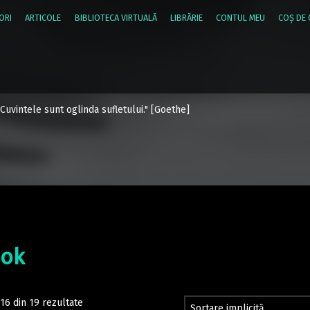
ORI
ARTICOLE
BIBLIOTECA VIRTUALĂ
LIBRĂRIE
CONTUL MEU
COŞ DE
"Cuvintele sunt oglinda sufletului." [Goethe]
ok
–16 din 19 rezultate