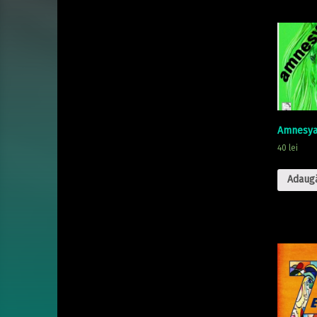
Amnesy
40
lei
Adaugă