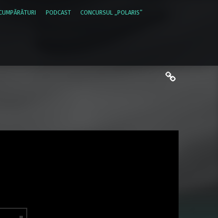
 CUMPĂRĂTURI
PODCAST
CONCURSUL „POLARIS”
politica de