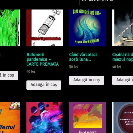
a
Bufonerii
Când vârcolacii
Ceainăria d
pandemice –
sorb luna…
miezul nop
CARTE PREMIATĂ
50
lei
40
lei
40
lei
 în coș
Adaugă în coș
Adaugă î
Adaugă în coș