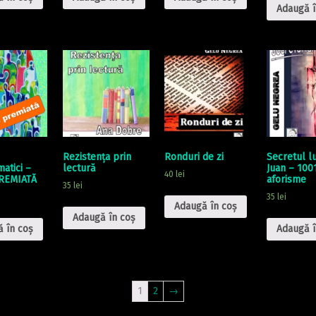
Adaugă î
Rezistența prin
Ronduri de zi
Secretul l
atici –
lectură
Juan – 100
40
lei
REMIATĂ
aforisme
35
lei
35
lei
Adaugă în coș
Adaugă în coș
 în coș
Adaugă î
1
2
→
tion