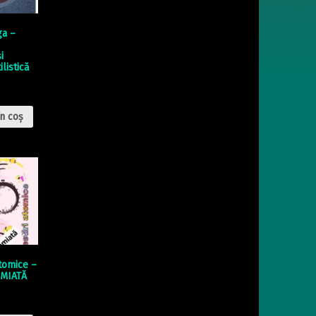
ga –
i
ilistică
n coș
atomice –
MIATĂ