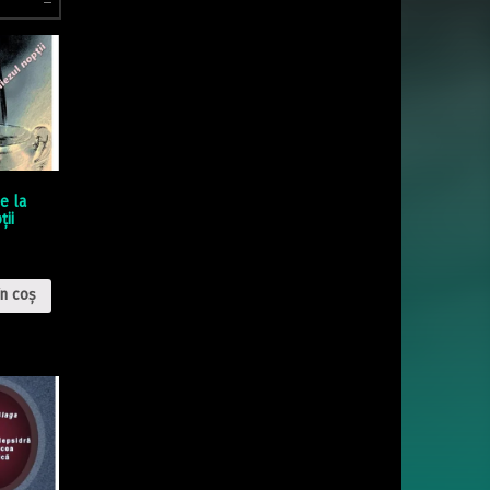
e la
ţii
n coș