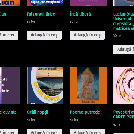
Zian
Fulgurații lirice
Încă liberă
Lucian Bla
Universul
35
lei
30
lei
clepsidră ş
matricea st
 în coș
Adaugă în coș
Adaugă în coș
30
lei
Adaugă î
e cuvinte
Ochii nopții
Poeme putrede
Povestiri 
CARTE PRE
35
lei
35
lei
45
lei
 în coș
Adaugă în coș
Adaugă în coș