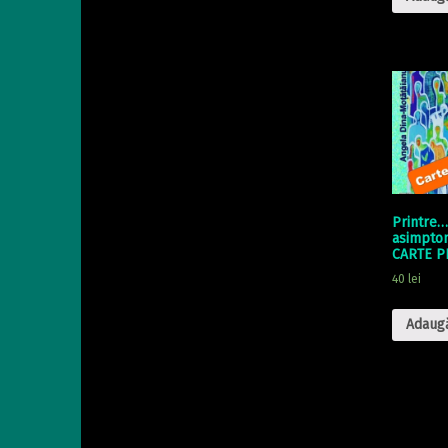
Printre…
asimptom
CARTE P
40
lei
Adaugă
Skip back to main naviga