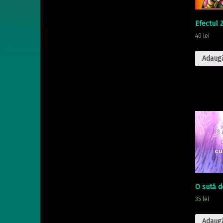
Efectul 
40
lei
Adaugă
O sută d
35
lei
Adaugă