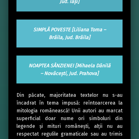
Jud. Iași]
SIMPLĂ POVESTE [Liliana Toma –
Brăila, Jud. Brăila]
NOAPTEA SÂNZIENEI [Mihaela Dănilă
– Novăcești, Jud. Prahova]
Din păcate, majoritatea textelor nu s-au
încadrat în tema impusă: reîntoarcerea la
mitologia românească! Unii autori au marcat
superficial doar nume ori simboluri din
legende și mituri românești, alții nu au
respectat regulile gramaticale sau au trimis