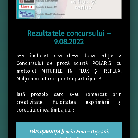
Rezultatele concursului –
9.08.2022
S-a încheiat cea de-a doua ediție a
Concursului de proză scurtă POLARIS, cu
motto-ul MITURILE ÎN FLUX ȘI REFLUX.
Mulțumim tuturor pentru participare!
Iată prozele care s-au remarcat prin
creativitate, fluiditatea exprimării și
corectitudinea limbajului:
PĂPUȘARNIȚA
[
Lucia Eniu – Pașcani,