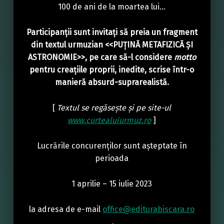
100 de ani de la moartea lui…
Participanții sunt invitați să preia un fragment
din textul urmuzian <<PUȚINĂ METAFIZICĂ ȘI
ASTRONOMIE>>, pe care să-l considere
motto
pentru creațiile proprii, inedite, scrise într-o
manieră absurd-suprarealistă.
[
Textul se regăsește și pe site-ul
www.curtealuiurmuz.ro
]
Lucrările concurenților sunt așteptate în
perioada
1 aprilie – 15 iulie 2023
la adresa de e-mail
office@editurabiscara.ro
.