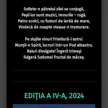
Suflete-n pătratul zilei se conjugă,
Paşii
lor sunt muzici, imnurile – rugă.
Patru scoici, cu fumuri de iarbă de mare,
Vindecă de noapte steaua-n tremurare.
Pe slujite vinuri
frimitură
-i astru’.
Munţii
-n Spirit, lucruri într-un Pod albastru.
Raiuri divulgate! Îngerii
trimeşi
Fulgeră Sodomei fructul de
măceş
.
EDIȚIA A IV-A, 2024