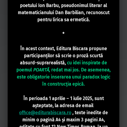
poetului Ion Barbu, pseudonimul literar al
matematicianului Dan Barbilian, recunoscut
pentru lirica sa ermetică.
*
În acest context, Editura Biscara propune
participanților să scrie o proză scurtă
absurd-suprarealistă,
cu idei inspirate de
poemul
POARTĂ
, redat mai jos. De asemenea,
este obligatorie inserarea unui paradox logic
în construcția epică.
În perioada 1 aprilie – 1 iulie 2025, sunt
așteptate, la adresa de email
office@editurabiscara.ro
, texte inedite de
minim o pagină
A4 și maxim 3 pagini A4,
editate cu font 12 New Times Roman, la un