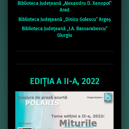
Biblioteca Județeană „Alexandru D. Xenopol”
Arad
Biblioteca Județeană „Dinicu Golescu” Argeș
Biblioteca Județeană „I.A. Bassarabescu”
Giurgiu
EDIȚIA A II-A, 2022