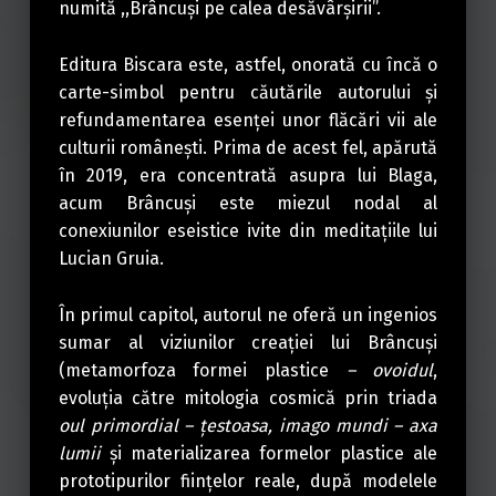
numită ,,Brâncuși pe calea desăvârșirii”.
Editura Biscara este, astfel, onorată cu încă o
carte-simbol pentru căutările autorului și
refundamentarea esenței unor flăcări vii ale
culturii românești. Prima de acest fel, apărută
în 2019, era concentrată asupra lui Blaga,
acum Brâncuși este miezul nodal al
conexiunilor eseistice ivite din meditațiile lui
Lucian Gruia.
În primul capitol, autorul ne oferă un ingenios
sumar al viziunilor creației lui Brâncuși
(metamorfoza formei plastice
– ovoidul
,
evoluția către mitologia cosmică prin triada
oul primordial – ţestoasa, imago mundi – axa
lumii
și materializarea formelor plastice ale
prototipurilor fiinţelor reale, după modelele