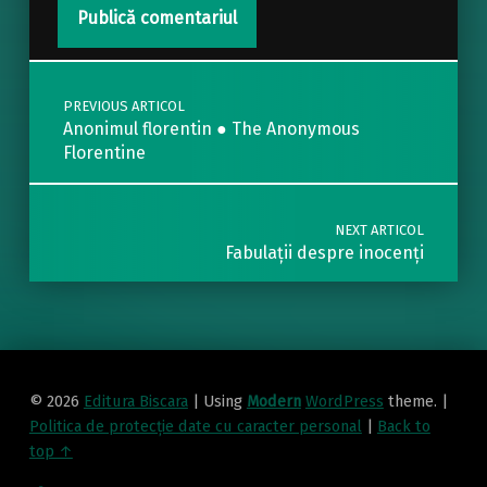
Post navigation
PREVIOUS ARTICOL
Anonimul florentin ● The Anonymous
Florentine
NEXT ARTICOL
Fabulații despre inocenți
© 2026
Editura Biscara
|
Using
Modern
WordPress
theme.
|
Politica de protecţie date cu caracter personal
|
Back to
top ↑
politica de confidentialitate
Back to top ↑