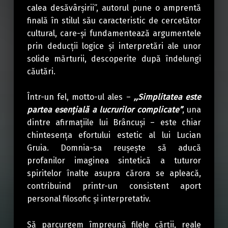
calea desăvârşirii”, autorul pune o amprentă
finală în stilul său caracteristic de cercetător
cultural, care-şi fundamentează argumentele
prin deducții logice și interpretări ale unor
solide mărturii, descoperite după îndelungi
căutări.
Într-un fel, motto-ul ales –
,,Simplitatea este
partea esenţială a lucrurilor complicate”
, una
dintre afirmațiile lui Brâncuși – este chiar
chintesența efortului estetic al lui Lucian
Gruia. Domnia-sa reușește să aducă
profanilor imaginea sintetică a tuturor
spiritelor înalte asupra cărora se apleacă,
contribuind printr-un consistent aport
personal filosofic și interpretativ.
Să parcurgem împreună filele cărții, reale