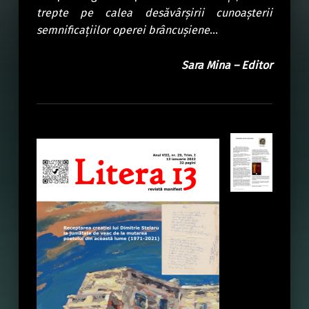
trepte pe calea desăvârșirii cunoașterii
semnificațiilor operei brâncușiene
…
Sara Mina – Edito
r