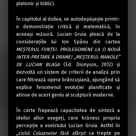
platonic şi biblic).
În capitolul al doilea, se autodepășește printr-
o demonstrație critică și matematică, în
aceeași măsură. Lucian Gruia pleacă de la
considerațiile lui Ion Spânu din cartea
MEŞTERUL FIINŢEI. PROLEGOMENE LA O NOUĂ
INTER-PRETARE A DRAMEI „MEŞTERUL MANOLE”
DE LUCIAN BLAGA
(Ed. Dionysos, 2012) și
dezvoltă un sistem de criterii de analiză prin
care filtrează opera brâncușiană, ajungând să
explice fenomenul evoluției planificate și
atinse de acest geniu al sculpturii moderne.
În carte frapează capacitatea de sinteză a
ideilor altor exegeți, care hrănesc propria
percepție a eseistului Lucian Gruia. Astfel în
,,ciclul
Coloanelor fără sfârşit
ca trepte pe