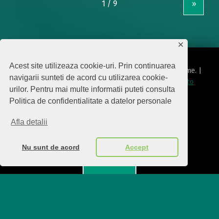
»
✕
Acest site utilizeaza cookie-uri. Prin continuarea
© 2026
Editura Biscara
|
Using
Modern
WordPress
theme.
|
navigarii sunteti de acord cu utilizarea cookie-
Politica de protecţie date cu caracter personal
|
Back to
urilor. Pentru mai multe informatii puteti consulta
top ↑
Politica de confidentialitate a datelor personale
politica de confidentialitate
Back to top ↑
Afla detalii
Nu sunt de acord
Accept
Menu