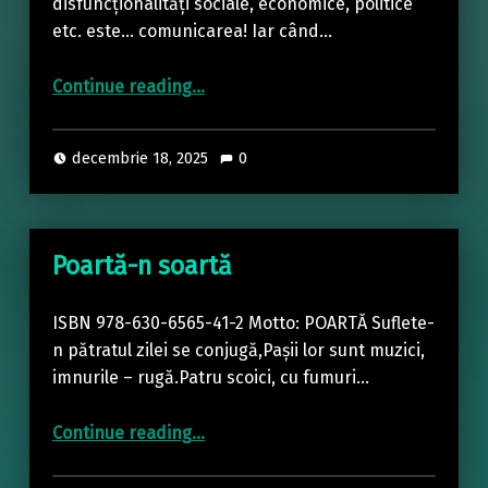
disfuncționalități sociale, economice, politice
etc. este… comunicarea! Iar când…
“Communicative facilitating e-tools”
Continue reading
…
decembrie 18, 2025
0
Poartă-n soartă
ISBN 978-630-6565-41-2 Motto: POARTĂ Suflete-
n pătratul zilei se conjugă,Paşii lor sunt muzici,
imnurile – rugă.Patru scoici, cu fumuri…
“Poartă-n soartă”
Continue reading
…