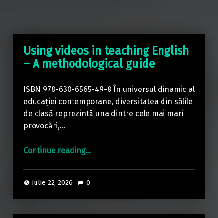
Using videos in teaching English
– A methodological guide
ISBN 978-630-6565-49-8 În universul dinamic al
educației contemporane, diversitatea din sălile
de clasă reprezintă una dintre cele mai mari
provocări,…
“Using videos in teaching English – A methodological guide”
Continue reading
…
iulie 22, 2026
0