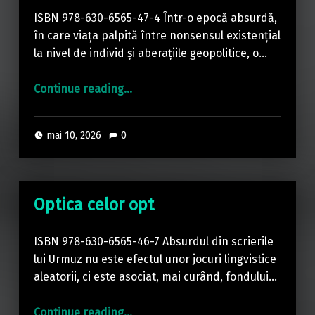
ISBN 978-630-6565-47-4 Într-o epocă absurdă,
în care viața palpită între nonsensul existențial
la nivel de individ și aberațiile geopolitice, o…
“Amăgele cu cinele”
Continue reading
…
mai 10, 2026
0
Optica celor opt
ISBN 978-630-6565-46-7 Absurdul din scrierile
lui Urmuz nu este efectul unor jocuri lingvistice
aleatorii, ci este asociat, mai curând, fondului…
“Optica celor opt”
Continue reading
…