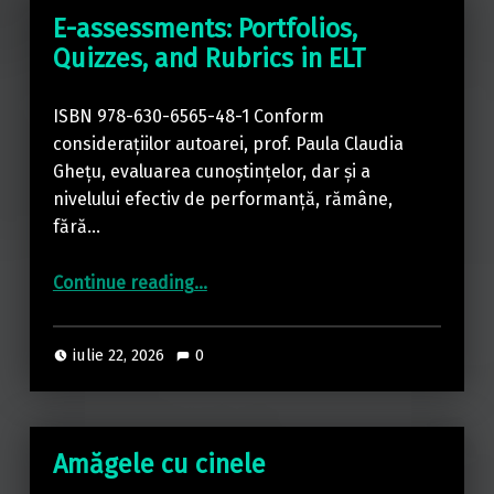
E-assessments: Portfolios,
Quizzes, and Rubrics in ELT
ISBN 978-630-6565-48-1 Conform
considerațiilor autoarei, prof. Paula Claudia
Ghețu, evaluarea cunoștințelor, dar și a
nivelului efectiv de performanță, rămâne,
fără…
“E-assessments: Portfolios, Quizzes, and Rubrics in ELT”
Continue reading
…
iulie 22, 2026
0
Amăgele cu cinele