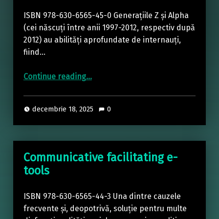
ISBN 978-630-6565-45-0 Generațiile Z și Alpha
(cei născuți între anii 1997-2012, respectiv după
2012) au abilități aprofundate de internauți,
fiind…
“Video sharing libraries – A methodological guide”
Continue reading
…
decembrie 18, 2025
0
Communicative facilitating e-
tools
ISBN 978-630-6565-44-3 Una dintre cauzele
frecvente și, deopotrivă, soluție pentru multe