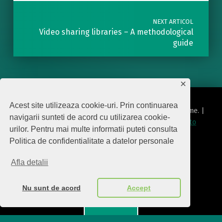
NEXT ARTICOL
Video sharing libraries – A methodological
guide
✕
Acest site utilizeaza cookie-uri. Prin continuarea
© 2026
Editura Biscara
|
Using
Modern
WordPress
theme.
|
navigarii sunteti de acord cu utilizarea cookie-
Politica de protecţie date cu caracter personal
|
Back to
urilor. Pentru mai multe informatii puteti consulta
top ↑
Politica de confidentialitate a datelor personale
politica de confidentialitate
Back to top ↑
Afla detalii
Nu sunt de acord
Accept
Menu