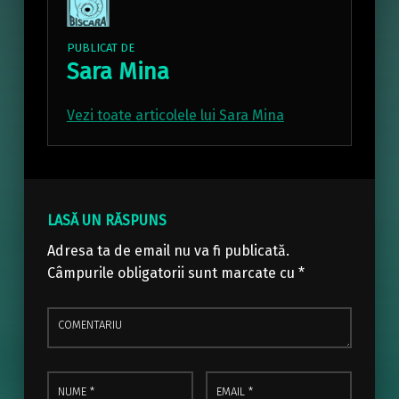
PUBLICAT DE
Sara Mina
Vezi toate articolele lui Sara Mina
Skip back to main navigation
LASĂ UN RĂSPUNS
Adresa ta de email nu va fi publicată.
Câmpurile obligatorii sunt marcate cu
*
Comentariu
Nume
Email
*
*