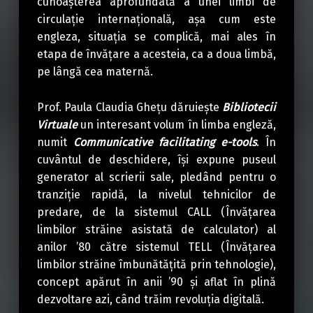
cunoașterea aprofundată a unei limbi de
circulație internațională, așa cum este
engleza, situația se complică, mai ales în
etapa de învățare a acesteia, ca a doua limbă,
pe lângă cea maternă.
Prof. Paula Claudia Ghețu dăruiește
Bibliotecii
Virtuale
un interesant volum în limba engleză,
numit
Communicative facilitating e-tools
. În
cuvântul de deschidere, își expune puseul
generator al scrierii sale, pledând pentru o
tranziție rapidă, la nivelul tehnicilor de
predare, de la sistemul CALL (Învățarea
limbilor străine asistată de calculator) al
anilor ’80 către sistemul TELL (Învățarea
limbilor străine îmbunătățită prin tehnologie),
concept apărut în anii ’90 și aflat în plină
dezvoltare azi, când trăim revoluția digitală.