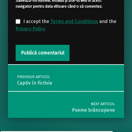
Salvează-mi numele, emailul și site-ul web în acest
navigator pentru data viitoare când o să comentez.
I accept the
Terms and Conditions
and the
Privacy Policy
Post navigation
PREVIOUS ARTICOL
Captiv în Fictivia
NEXT ARTICOL
Poeme brâncușiene