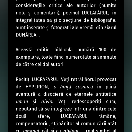
considerațiile critice ale autorilor (numite
note și comentarii), poemul LUCEAFĂRUL, în
integralitatea sa și o secțiune de bibliografie.
Sunt inserate și fotografii ale vremii, din ziarul
DUNĂREA…
Această ediție bibliofilă numără 100 de
exemplare, toate fiind numerotate și semnate
de către cei doi autori.
Recitiți LUCEAFĂRUL! Veți retrăi fiorul provocat
de HYPERION,
o ființă cosmică
în plină
aventură a disocierii de eternele antitetice
uman
și
divin
. Veți redescoperiți cum,
neputând să se integreze într-una dintre cele
două sfere, LUCEAFĂRUL rămâne,
compensatoriu, stăpânitor al comunicării atât
cu
umanul
, cât și cu
divinul
… real simbol al