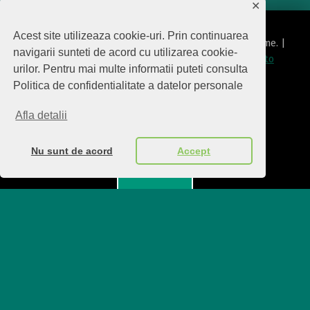
✕
Acest site utilizeaza cookie-uri. Prin continuarea
© 2026
Editura Biscara
|
Using
Modern
WordPress
theme.
|
navigarii sunteti de acord cu utilizarea cookie-
Politica de protecţie date cu caracter personal
|
Back to
urilor. Pentru mai multe informatii puteti consulta
top ↑
Politica de confidentialitate a datelor personale
politica de confidentialitate
Back to top ↑
Afla detalii
Nu sunt de acord
Accept
Menu