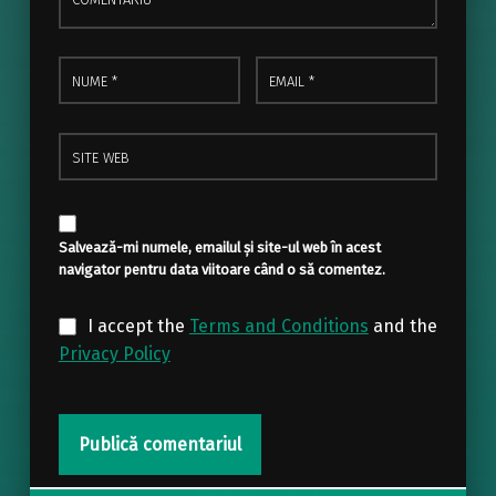
Nume
Email
*
*
Site web
Salvează-mi numele, emailul și site-ul web în acest
navigator pentru data viitoare când o să comentez.
I accept the
Terms and Conditions
and the
Privacy Policy
Post navigation