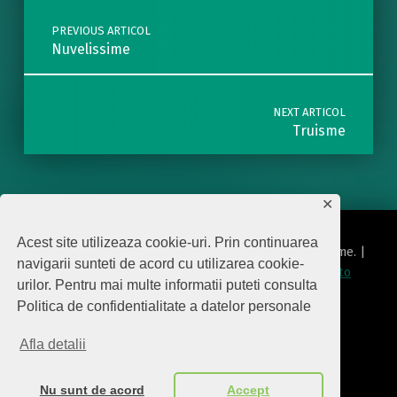
PREVIOUS ARTICOL
Nuvelissime
NEXT ARTICOL
Truisme
✕
Acest site utilizeaza cookie-uri. Prin continuarea
© 2026
Editura Biscara
|
Using
Modern
WordPress
theme.
|
navigarii sunteti de acord cu utilizarea cookie-
Politica de protecţie date cu caracter personal
|
Back to
urilor. Pentru mai multe informatii puteti consulta
top ↑
Politica de confidentialitate a datelor personale
politica de confidentialitate
Back to top ↑
Afla detalii
Nu sunt de acord
Accept