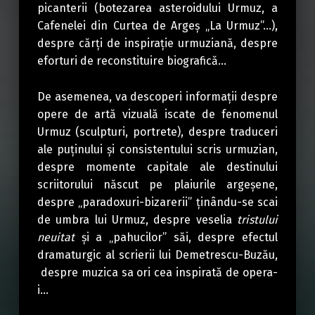
picanterii (botezarea asteroidului Urmuz, a
Cafenelei din Curtea de Argeș „La Urmuz”…),
despre cărți de inspirație urmuziană, despre
eforturi de reconstituire biografică…
De asemenea, va descoperi informații despre
opere de artă vizuală iscate de fenomenul
Urmuz (sculpturi, portrete), despre traduceri
ale puținului și consistentului scris urmuzian,
despre momente capitale ale destinului
scriitorului născut pe plaiurile argeșene,
despre „paradoxuri-bizarerii” ținându-se scai
de umbra lui Urmuz, despre veselia
tristului
neuitat
și a „pahucilor” săi, despre efectul
dramaturgic al scrierii lui Demetrescu-Buzău,
despre muzica sa ori cea inspirată de opera-
i…