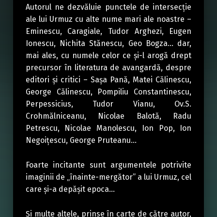
Autorul ne dezvăluie punctele de intersecție
ale lui Urmuz cu alte nume mari ale noastre –
Eminescu, Caragiale, Tudor Arghezi, Eugen
Ionescu, Nichita Stănescu, Geo Bogza… dar,
mai ales, cu numele celor ce și-l arogă drept
precursor în literatura de avangardă, despre
editori și critici – Sașa Pană, Matei Călinescu,
George Călinescu, Pompiliu Constantinescu,
Perpessicius, Tudor Vianu, Ov.S.
Crohmălniceanu, Nicolae Balotă, Radu
Petrescu, Nicolae Manolescu, Ion Pop, Ion
Negoiţescu, George Pruteanu…
Foarte incitante sunt argumentele potrivite
imaginii de „înainte-mergător” a lui Urmuz, cel
care și-a depășit epoca…
Și multe altele, prinse în carte de către autor,