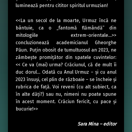
luminează pentru cititor spiritul urmuzian!
<<La un secol de la moarte, Urmuz încă ne
bântuie, ca o „fantomă flămândă” din
mitologiile extrem-orientale…>>
concluzionează academicianul Gheorghe
Păun. Puțin obosit de tumultuosul an 2023, ne
zâmbește promițător din spatele cuvintelor:
<< Ce va (mai) urma? Crăciunul, că de mult îi
duc dorul… Odată cu Anul Urmuz – şi cu anul
2023 însuşi, cel plin de războaie – se încheie şi
rubrica de faţă. Voi reveni (cu alt subiect, ca
în alte dăţi?) sau nu, nimeni nu poate spune
în acest moment. Crăciun fericit, cu pace şi
bucurie!>>
Sara Mina – editor