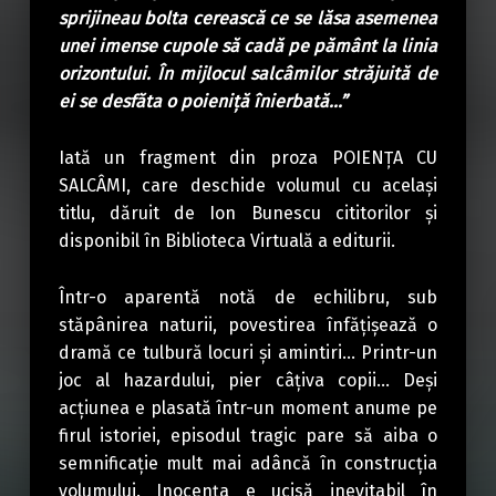
sprijineau bolta cerească ce se lăsa asemenea
unei imense cupole să cadă pe pământ la linia
orizontului. În mijlocul salcâmilor străjuită de
ei se desfăta o poieniță înierbată…”
Iată un fragment din proza POIENȚA CU
SALCÂMI, care deschide volumul cu același
titlu, dăruit de Ion Bunescu cititorilor și
disponibil în Biblioteca Virtuală a editurii.
Într-o aparentă notă de echilibru, sub
stăpânirea naturii, povestirea înfățișează o
dramă ce tulbură locuri și amintiri… Printr-un
joc al hazardului, pier câțiva copii… Deși
acțiunea e plasată într-un moment anume pe
firul istoriei, episodul tragic pare să aiba o
semnificație mult mai adâncă în construcția
volumului. Inocența e ucisă inevitabil în