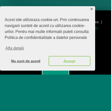
✕
Acest site utilizeaza cookie-uri. Prin continuarea
© 2026
Editura Biscara
|
Using
Modern
WordPress
theme.
|
navigarii sunteti de acord cu utilizarea cookie-
Politica de protecţie date cu caracter personal
|
Back to
urilor. Pentru mai multe informatii puteti consulta
top ↑
Politica de confidentialitate a datelor personale
politica de confidentialitate
Back to top ↑
Afla detalii
Nu sunt de acord
Accept
Menu