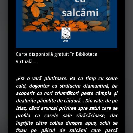
Carte disponibilă gratuit în Biblioteca
Virtuală…
„Era o vară plutitoare. Ba cu timp cu soare
cald, dogoritor cu strălucire diamantină, ba
acoperit cu nori triumfători peste câmpia și
dealurile pârjolite de căldură… Din vale, de pe
izlaz, când aruncai privirea spre satul care se
profila cu casele sale sărăcăcioase, dar
îngrijite către colina dinspre apus, ochii se
fixau pe pâlcul de salcâmi care parcă