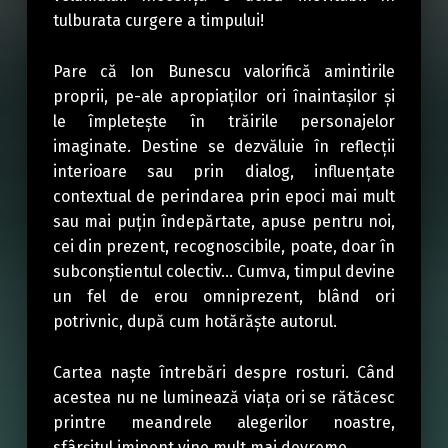
tulburata curgere a timpului!
Pare că Ion Bunescu valorifică amintirile
proprii, pe-ale apropiaților ori înaintașilor și
le împletește în trăirile personajelor
imaginate. Destine se dezvăluie în reflecții
interioare sau prin dialog, influențate
contextual de perindarea prin epoci mai mult
sau mai puțin îndepărtate, apuse pentru noi,
cei din prezent, recognoscibile, poate, doar în
subconștientul colectiv… Cumva, timpul devine
un fel de erou omniprezent, blând ori
potrivnic, după cum hotărăște autorul.
Cartea naște întrebări despre rosturi. Când
acestea nu ne luminează viața ori se rătăcesc
printre meandrele alegerilor noastre,
sfârșitul iminent vine mult mai devreme…