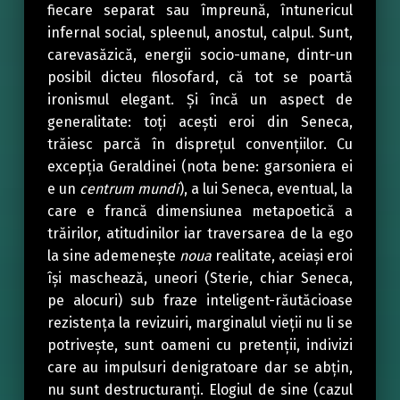
fiecare separat sau împreună, întunericul
infernal social, spleenul, anostul, calpul. Sunt,
carevasăzică, energii socio-umane, dintr-un
posibil dicteu filosofard, că tot se poartă
ironismul elegant. Și încă un aspect de
generalitate: toți acești eroi din Seneca,
trăiesc parcă în disprețul convențiilor. Cu
excepția Geraldinei (nota bene: garsoniera ei
e un
centrum mundi
), a lui Seneca, eventual, la
care e francă dimensiunea metapoetică a
trăirilor, atitudinilor iar traversarea de la ego
la sine ademenește
noua
realitate, aceiași eroi
își maschează, uneori (Sterie, chiar Seneca,
pe alocuri) sub fraze inteligent-răutăcioase
rezistența la revizuiri, marginalul vieții nu li se
potrivește, sunt oameni cu pretenții, indivizi
care au impulsuri denigratoare dar se abțin,
nu sunt destructuranți. Elogiul de sine (cazul