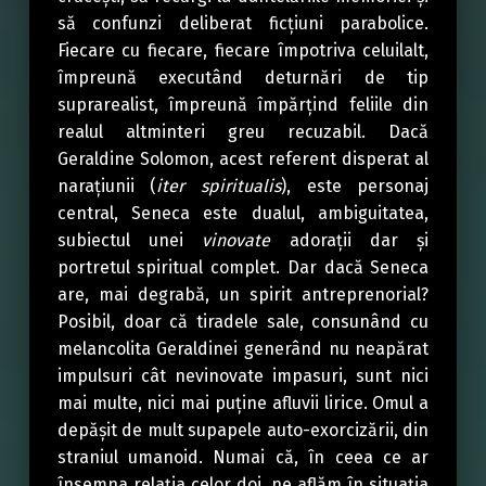
să confunzi deliberat ficțiuni parabolice.
Fiecare cu fiecare, fiecare împotriva celuilalt,
împreună executând deturnări de tip
suprarealist, împreună împărțind feliile din
realul altminteri greu recuzabil. Dacă
Geraldine Solomon, acest referent disperat al
narațiunii (
iter spiritualis
), este personaj
central, Seneca este dualul, ambiguitatea,
subiectul unei
vinovate
adorații dar și
portretul spiritual complet. Dar dacă Seneca
are, mai degrabă, un spirit antreprenorial?
Posibil, doar că tiradele sale, consunând cu
melancolita Geraldinei generând nu neapărat
impulsuri cât nevinovate impasuri, sunt nici
mai multe, nici mai puține afluvii lirice. Omul a
depășit de mult supapele auto-exorcizării, din
straniul umanoid. Numai că, în ceea ce ar
însemna relația celor doi, ne aflăm în situația