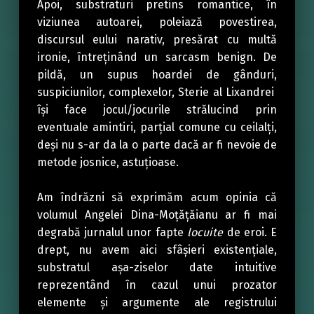
Apoi, substraturi pretins romantice, în
viziunea autoarei, poleiază povestirea,
discursul eului narativ, presărat cu multă
ironie, întreținând un sarcasm benign. De
pildă, un supus hoardei de gânduri,
suspiciunilor, complexelor, Sterie al Lixandrei
își face jocul/jocurile strălucind prin
eventuale amintiri, parțial comune cu ceilalți,
deși nu s-ar da la o parte dacă ar fi nevoie de
metode josnice, astuțioase.
Am îndrăzni să exprimăm acum opinia că
volumul Angelei Dina-Moțățăianu ar fi mai
degrabă jurnalul unor fapte
locuite
de eroi. E
drept, nu avem aici sfâșieri existențiale,
substratul așa-ziselor date intuitive
reprezentând în cazul unui prozator
elemente și argumente ale registrului