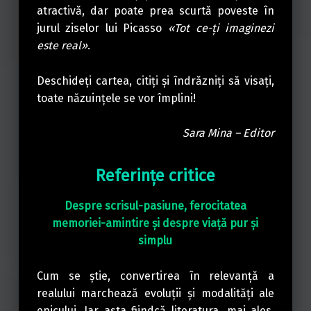
atractivă, dar poate prea scurtă poveste în
jurul ziselor lui Picasso
«Tot ce-ţi imaginezi
este real»
.
Deschideţi cartea, citiţi şi îndrăzniţi să visaţi,
toate năzuinţele se vor împlini!
Sara Mina – Editor
Referinţe critice
Despre scrisul-pasiune, ferocitatea
memoriei-amintire și despre viață pur și
simplu
Cum se știe, convertirea în relevanță a
realului marchează evoluții și modalități ale
epicului. Iar asta fiindcă literatura, mai ales,