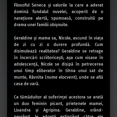
Filosoful Seneca şi valorile la care a aderat
domină fundalul nuvelei, acoperit de o
naraţiune alertă, spumoasă, construită pe
drama unei familii obişnuite.
Geraldine şi mama sa, Nicole, ascund în viaţa
de zi cu zi o durere profundă. Cum
disimulează realitatea? Geraldine se retrage
în încercări scriitoriceşti, aşa cum visase în
adolescenţă, Nicole se disipă în petrecerea
unui timp eliberator în tihna unui sat de
munte, Râvnita (nume elocvent), unde se află
casa de vară.
Ca tămăduitor al suferinţei acestora se arată
un duo feminin picant, prietenele mamei,
Lixandra şi Agripina. Geraldine, vrând-
nevrând, le adoptă extinzând către ele