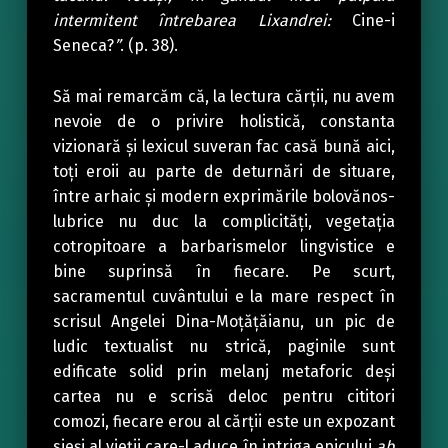
intermitent întrebarea Lixandrei:
Cine-i
Seneca?
”
. (p. 38).
Să mai remarcăm că, la lectura cărții, nu avem
nevoie de o privire holistică, constanta
vizionară și lexicul suveran fac casă bună aici,
toți eroii au parte de deturnări de situare,
între arhaic și modern exprimările bolovănos-
lubrice nu duc la complicități, vegetația
cotropitoare a barbarismelor lingvistice e
bine suprinsă în fiecare. Pe scurt,
sacramentul cuvântului e la mare respect în
scrisul Angelei Dina-Moțățăianu, un pic de
ludic textualist nu strică, paginile sunt
edificate solid prin melanj metaforic deși
cartea nu e scrisă deloc pentru cititori
comozi, fiecare erou al cărții este un expozant
sieși al vieții care-l aduce în intriga epicului
ab