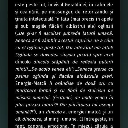
este peste tot, în visul Geraldinei, în cafenele
și ceainării, pe messenger, de-retorizându-și
ținuta intelectuală în fața (mai precis în apele
și sub magiile flăcării albăstrui ale) oglinzii
(
„De și-ar fi ascultat șubreda latură umană,
Seneca ar fi zâmbit acestui capriciu de a căra
cu el oglinda peste tot. Dar adevărul era altul!
Oglinda se dovedea singura poartă spre acel
dincolo
dincolo stăpânit de reflexia puterii
minții…De-acolo venea el!”
;
„Seneca șterse cu
palma oglinda și flacăra albăstruie pieri.
Energia-Matcă
îl osândise de două ori: cu
muritoare formă și cu fibră de stoicism pe
măsura numelui. Și-atunci, de unde venea în
plus povara iubirii?! Din păcătoasa lui esență
umană?!”
), un
dincolo
al energiei-matcă și un
alt
dincoace
, al minții umane. El întregește, în
fapt, canonul emoțional în miezul căruia a