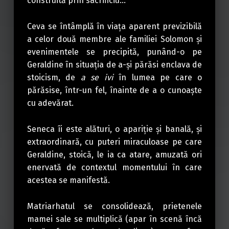
construită prin sacrificiu…
Ceva se întâmplă în viaţa aparent previzibilă
a celor două membre ale familiei Solomon şi
evenimentele se precipită, punând-o pe
Geraldine în situaţia de a-şi părăsi enclava de
stoicism, de
a se ivi
în lumea pe care o
părăsise, într-un fel, înainte de a o cunoaşte
cu adevărat.
Seneca îi este alături, o apariţie şi banală, şi
extraordinară, cu puteri miraculoase pe care
Geraldine, stoică, le ia ca atare, amuzată ori
enervată de contextul momentului în care
acestea se manifestă.
Matriarhatul se consolidează, prietenele
mamei sale se multiplică (apar în scenă încă