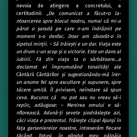
nevoia de atingere a concretului, a
certitudinii:
„De comunicat a făcut=o la-
ntoarcerea spre blocul nostru, numai că mi-a
părut o șaradă pe care n-am îndrăznit pe
moment s-o desfac. Doar am zăvorât-o în
sipetul minții. – Să trăiești e un dar. Viața este
un drum c-un scop și o victorie. Este un dans al
iubirii. Fă din viața ta o sărbătoare…a
declamst el împrumutând tonalități ale
Cântării Cântărilor
și sugestionându-mă într-
un anume fel spre ascultare și supunere, spre
tăcere umilă. Îl privisem, neînstare să spun
ceva. Bucuros că nu pot sau nu vreau să-i
replic, adăugase: – Menirea omului e să-
nflorească. Adună-ți sevele șiodrăslește azi,
căci viața e prezentul. Trăiește clipa! Ajunși în
fața garsonierelor noastre, intraserăm fiecare
tăcând. Totuși, în gândul meu pâlpâia