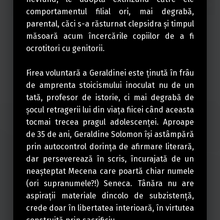
comportamentul filial ori, mai degrabă,
parental, căci s-a răsturnat clepsidra şi timpul
măsoară acum încercările copiilor de a fi
ocrotitori cu genitorii.
Firea voluntară a Geraldinei este ţinută în frâu
de amprenta stoicismului inoculat nu de un
tată, profesor de istorie, ci mai degrabă de
şocul retragerii lui din viaţa fiicei când aceasta
tocmai trecea pragul adolescenţei. Aproape
de 35 de ani, Geraldine Solomon îşi astâmpără
prin autocontrol dorinţa de afirmare literară,
dar perseverează în scris, încurajată de un
neaşteptat Mecena care poartă chiar numele
(ori supranumele?!) Seneca. Tânăra nu are
aspiraţii materiale dincolo de subzistenţă,
crede doar în libertatea interioară, în virtutea