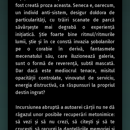
fost creată proza aceasta. Seneca e, oarecum,
un individ anti-sistem, desigur doldora de
particularități, cu trăiri scanate de parcă
săvârșește mai degrabă o experiență
inițiatică. Știe foarte bine ritmul/ritmurile
lumii, știe și în ce constă invazia șobolanilor
pe o corabie în derivă, fantasmele
mecenatului său, care iluzionează galeria,
sunt o formă de reverență, subtil mascată.
Dar dacă este mediocrul tenace, misitul
opacității controlate, vinovatul de serviciu,
energia distructivă, ca răspunsuri la propriul
destin ingrat?
Incursiunea abruptă a autoarei cărții nu ne dă
răgazul unor posibile recuperări metonimice:
să vezi și să nu crezi, să citești și să te
crucești, să recurgi la dantelăriile memoriei și