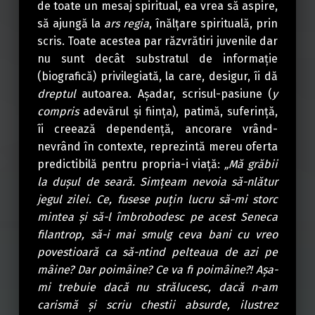
de toate un mesaj spiritual, ea vrea să aspire,
să ajungă la
ars regia
, înălțare spirituală, prin
scris. Toate acestea par răzvrătiri juvenile dar
nu sunt decât substratul de informație
(biografică) privilegiată, la care, desigur, îi dă
dreptul
autoarea. Așadar, scrisul-pasiune (
y
compris
adevărul și ființa), patimă, suferință,
îi creează dependență, ancorare vrând-
nevrând în contexte, reprezintă mereu oferta
predictibilă pentru propria-i viață:
„Mă grăbii
la dușul de seară. Simțeam nevoia să-nlătur
jegul zilei. Ce, fusese puțin lucru să-mi storc
mintea și să-l îmbrobodesc pe acest Seneca
filantrop, să-i mai smulg ceva bani cu vreo
povestioară ca să-ntind pelteaua de azi pe
mâine? Dar poimâine? Ce va fi poimâine?! Așa-
mi trebuie dacă nu strălucesc, dacă n-am
carismă și scriu chestii absurde, ilustrez