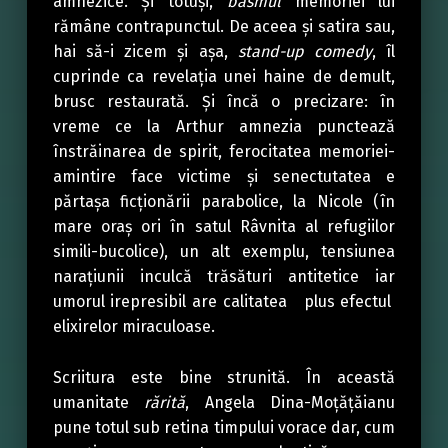
amnezice. Și totuși,
basmul
memoriei lui
rămâne contrapunctul. De aceea și satira sau,
hai să-i zicem și așa,
stand-up comedy
, îl
cuprinde ca revelația unei haine de demult,
brusc restaurată. Și încă o precizare: în
vreme ce la Arthur amnezia punctează
înstrăinarea de spirit, ferocitatea memoriei-
amintire face victime și senectutatea e
părtașa ficționării parabolice, la Nicole (în
mare oraș ori în satul Râvnita al refugiilor
simili-bucolice), un alt exemplu, tensiunea
narațiunii inculcă trăsături antitetice iar
umorul irepresibil are calitatea plus efectul
elixirelor miraculoase.
Scriitura este bine strunită. În această
umanitate
rărită
, Angela Dina-Moțățăianu
pune totul sub retina timpului vorace dar, cum