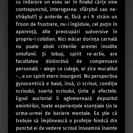
cu îndârjire un eseu iar în finalul cărții vine
contrapunctul, interogarea: sfârșitul sau ne-
sfrâșitul?) și arderile ei, fără a-i fi străin un
frison de frustrare, nu-i îngăduie, cel puțin în
aparență, alte preocupări
subversive
în
propriu-i cotidian. Nici măcar dorința carnală
nu poate aboli criteriile acestei insolite
ontofanii. Și totuși, spirit re-activ, are
facultatea distinctivă de compensare
personală – alege ce culege, ar zice mucalitul
– , e un spirit etern insurgent. Nu perspectiva
gynocentrică e baiul, însă, ci scrisul, condiția
scrisului, soarta scrisului, ținta și efectele.
Egoul auctorial îi aglomerează depozitul
amintirilor, toate experiențele esențiale țin la
urma-urmei de bariere mentale. Ea știe că
trebuie să împlinească o profeție fiindcă din
punctul ei de vedere scrisul înseamnă înainte