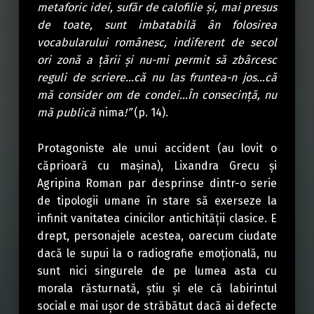
metaforic idei, sufăr de calofilie și, mai presus
de toate, sunt imbatabilă ân folosirea
vocabularului românesc, indiferent de secol
ori zonă a țării și nu-mi permit să zbârcesc
reguli de scriere…că nu las fruntea-n jos…că
mă consider om de condei…În consecință, nu
mă publică
nima
!”
(p. 14).
Protagoniste ale unui accident (au lovit o
căprioară cu mașina), Lixandra Grecu și
Agripina Roman par desprinse dintr-o serie
de tipologii umane în stare să exerseze la
infinit vanitatea cinicilor antichității clasice. E
drept, personajele acestea, oarecum ciudate
dacă le supui la o radiografie emoțională, nu
sunt nici singurele de pe lumea asta cu
morala răsturnată, știu și ele că labirintul
social e mai ușor de străbătut dacă ai defecte