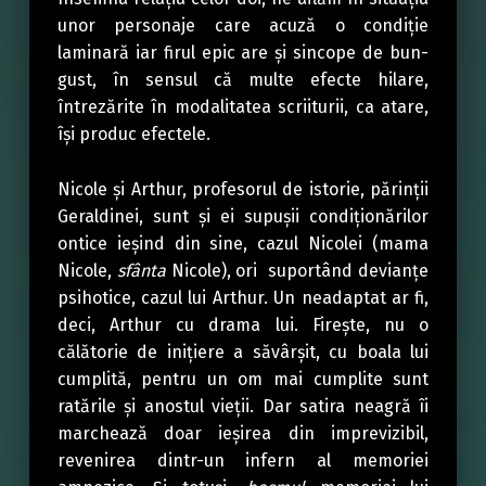
unor personaje care acuză o condiție
laminară iar firul epic are și sincope de bun-
gust, în sensul că multe efecte hilare,
întrezărite în modalitatea scriiturii, ca atare,
își produc efectele.
Nicole și Arthur, profesorul de istorie, părinții
Geraldinei, sunt și ei supușii condiționărilor
ontice ieșind din sine, cazul Nicolei (mama
Nicole,
sfânta
Nicole), ori suportând devianțe
psihotice, cazul lui Arthur. Un neadaptat ar fi,
deci, Arthur cu drama lui. Firește, nu o
călătorie de inițiere a săvârșit, cu boala lui
cumplită, pentru un om mai cumplite sunt
ratările și anostul vieții. Dar satira neagră îi
marchează doar ieșirea din imprevizibil,
revenirea dintr-un infern al memoriei