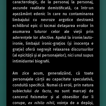
caracterologic, de la personaj la personaj,
ascunde realitate demistificată, ca într-un
așezământ edenic în care nu contaminarea
limbajului cu nevroze argotice destramă
echilibrul epic ci tocmai detașarea eroilor în
asumarea tuturor celor ale vieții prin
aderențele lor afective. Apelul la ironie/auto-
ironie, limbajul ironic-grațios (și inocența e
grație) oferă negreșit relaxarea discursurilor
(al epicității și al personajelor), nici unul supus
intimidantei biografii.
Am zice acum, generalizând, că toate
personajele cărții au capacitate speculativă,
conduită specifică. Numai că eroii, prin natura
subiectului
de facto
, nu sunt marcați de
cancerul fixismelor și al obsesiilor dar îi
corupe,
ex nihilo nihil
, voința de a depăși,