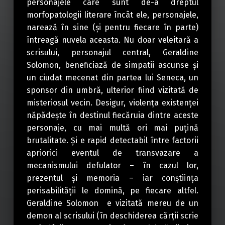
personajele care sunt de-a dreptul
morfopatologii literare încât ele, personajele,
narează în sine (și pentru fiecare în parte)
întreagă nuvela aceasta. Nu doar veleitară a
scrisului, personajul central, Geraldine
Solomon, beneficiază de simpatii ascunse și
un ciudat mecenat din partea lui Seneca, un
sponsor din umbră, ulterior fiind vizitată de
misteriosul vecin. Desigur, violența existenței
năpădește în destinul fiecăruia dintre aceste
personaje, cu mai multă ori mai puțină
brutalitate. Și e rapid detectabil între factorii
apriorici eventul de transvazare a
mecanismului defulator – în cazul lor,
prezentul și memoria – iar conștiința
perisabilității le domină, pe fiecare altfel.
Geraldine Solomon e vizitată mereu de un
demon al scrisului (în deschiderea cărții scrie