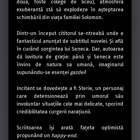
două, foste colege de liceu), atmosfera
exuberantă stă să explodeze în aşteptarea
schimbării din viaţa familiei Solomon.
Dintr-un început cititorul se-ntreabă unde e
fantasticul anunţat de subtitlul nuvelei. Şi află
în curând sorgintea lui Seneca. Dar, autoarea
dă lovitura de graţie: până şi Seneca este
învins de natura sa umană, imaginarul
supunându-se esenţei
gazdei
!
Incitant se dovedeşte a fi Sterie, un personaj
care detensionează prin umorul său
involuntar situaţiile cele mai delicate, sporind
credibilitatea curgerii naraţiunii.
Scriitoarea îşi arată faţeta optimistă
propunând un
happy-end
.