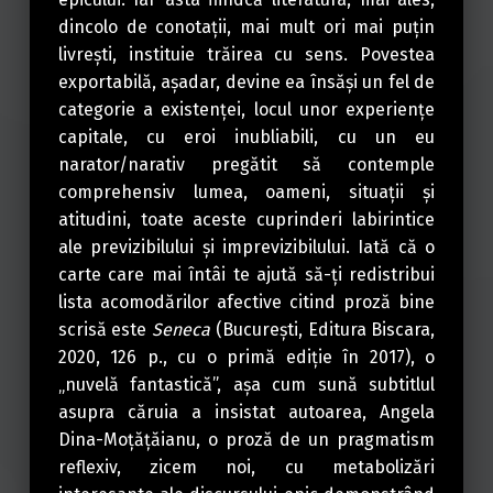
dincolo de conotații, mai mult ori mai puțin
livrești, instituie trăirea cu sens. Povestea
exportabilă, așadar, devine ea însăși un fel de
categorie a existenței, locul unor experiențe
capitale, cu eroi inubliabili, cu un eu
narator/narativ pregătit să contemple
comprehensiv lumea, oameni, situații și
atitudini, toate aceste cuprinderi labirintice
ale previzibilului și imprevizibilului. Iată că o
carte care mai întâi te ajută să-ți redistribui
lista acomodărilor afective citind proză bine
scrisă este
Seneca
(București, Editura Biscara,
2020, 126 p., cu o primă ediție în 2017), o
„nuvelă fantastică”, așa cum sună subtitlul
asupra căruia a insistat autoarea, Angela
Dina-Moțățăianu, o proză de un pragmatism
reflexiv, zicem noi, cu metabolizări