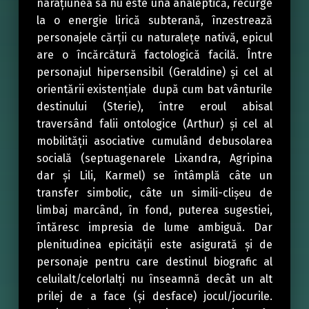
narațiunea sa nu este una analeptică, recurge
la o energie lirică subterană, înzestrează
personajele cărții cu naturalețe nativă, epicul
are o încărcătură factologică facilă. Între
personajul hipersensibil (Geraldine) și cel al
orientării existențiale după cum bat vânturile
destinului (Sterie), între eroul abisal
traversând falii ontologice (Arthur) și cel al
mobilității asociative cumulând debusolarea
socială (septuagenarele Lixandra, Agripina
dar și Lili, Karmel) se întâmplă câte un
transfer simbolic, câte un simili-clișeu de
limbaj marcând, în fond, puterea sugestiei,
întăresc impresia de lume ambiguă. Dar
plenitudinea epicității este asigurată și de
personaje pentru care destinul biografic al
celuilalt/celorlalți nu înseamnă decât un alt
prilej de a face (și desface) jocul/jocurile.