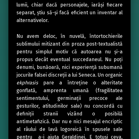
lumii, chiar dacă personajele, iarăși fiecare
separat, știu să-și facă eficient un inventar al
alternativelor.
Nu avem deloc, în nuvelă, întortochierile
sublimului mitizant din proza post-textualistă
pentru simplul motiv că autoarea nu și-a
propus decât eventual succedaneul. Nu poți
denumi, bunăoară, nici experiență subumană
jocurile falsei discreții a lui Seneca. Un organic
ekphrasis
pare a întreține o alteritate
gonflată, amprenta umană (fragilitatea
sentimentului, germinații precoce ale
gesturilor, atitudinilor sale) nu concordă cu
definiții stranii vizând o posibilă
antimetafizică. Dar nu e nici mesajul encriptic
al râului de lavă logoreică în spusele sale
pentru a-i ajuta Geraldinei. E totuși ceva,