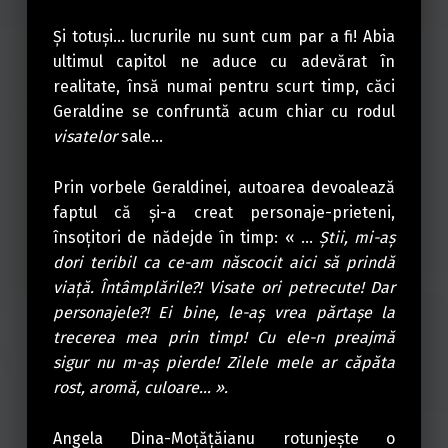
Şi totuşi… lucrurile nu sunt cum par a fi! Abia
ultimul capitol ne aduce cu adevărat în
realitate, însă numai pentru scurt timp, căci
Geraldine se confruntă acum chiar cu rodul
visatelor
sale…
Prin vorbele Geraldinei, autoarea devoalează
faptul că şi-a creat personaje-prieteni,
însoţitori de nădejde în timp: « …
Ştii, mi-aş
dori teribil ca ce-am născocit aici să prindă
viaţă. Întâmplările?! Visate ori petrecute! Dar
personajele?! Ei bine, le-aş vrea părtaşe la
trecerea mea prin timp! Cu ele-n preajmă
sigur nu m-aş pierde! Zilele mele ar căpăta
rost, aromă, culoare… ».
Angela Dina-Moţăţăianu rotunjeşte o