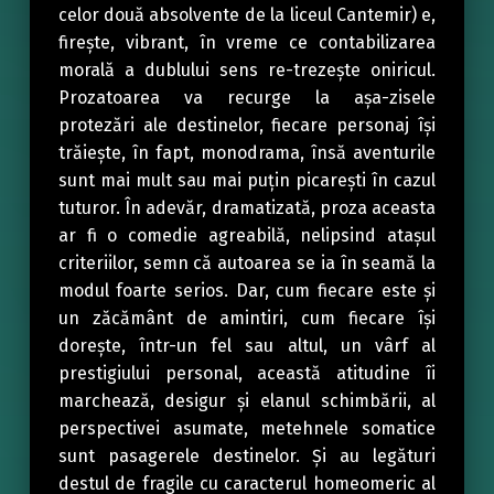
celor două absolvente de la liceul Cantemir) e,
firește, vibrant, în vreme ce contabilizarea
morală a dublului sens re-trezește oniricul.
Prozatoarea va recurge la așa-zisele
protezări ale destinelor, fiecare personaj își
trăiește, în fapt, monodrama, însă aventurile
sunt mai mult sau mai puțin picarești în cazul
tuturor. În adevăr, dramatizată, proza aceasta
ar fi o comedie agreabilă, nelipsind atașul
criteriilor, semn că autoarea se ia în seamă la
modul foarte serios. Dar, cum fiecare este și
un zăcământ de amintiri, cum fiecare își
dorește, într-un fel sau altul, un vârf al
prestigiului personal, această atitudine îi
marchează, desigur și elanul schimbării, al
perspectivei asumate, metehnele somatice
sunt pasagerele destinelor. Și au legături
destul de fragile cu caracterul homeomeric al