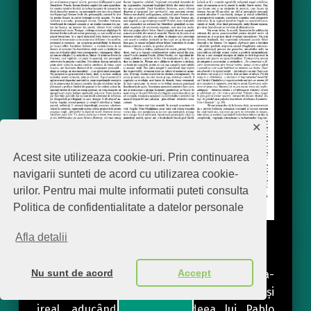
✕
Acest site utilizeaza cookie-uri. Prin continuarea
navigarii sunteti de acord cu utilizarea cookie-
urilor. Pentru mai multe informatii puteti consulta
Politica de confidentialitate a datelor personale
Afla detalii
În apele line ale fantasticului…
Nu sunt de acord
Accept
Cu nuvela fantastică
Seneca
, Angela Dina-
Mățățăianu șterge granița epică dintre real și
Menu
ireal, aducând în sprijin ideea lui Pablo