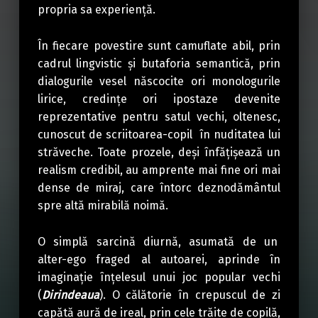
propria sa experienţă.
În fiecare povestire sunt camuflate abil, prin
cadrul lingvistic şi butaforia semantică, prin
dialogurile vesel născocite ori monologurile
lirice, credinţe ori ipostaze devenite
reprezentative pentru satul vechi, oltenesc,
cunoscut de scriitoarea-copil în nuditatea lui
străveche. Toate prozele, deşi înfăţişează un
realism credibil, au amprente mai fine ori mai
dense de miraj, care întorc deznodământul
spre altă mirabilă noimă.
O simplă sarcină diurnă, asumată de un
alter-ego fraged al autoarei, aprinde în
imaginaţie înţelesul unui joc popular vechi
(
Dirindeaua
). O călătorie în crepuscul de zi
capătă aură de ireal, prin cele trăite de copilă,