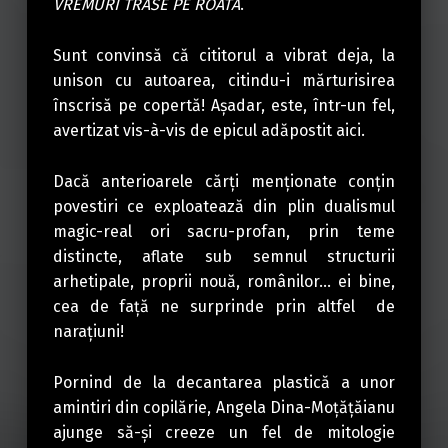
VREMURI TRASE PE ROATĂ
.
Sunt convinsă că cititorul a vibrat deja, la
unison cu autoarea, citindu-i mărturisirea
înscrisă pe copertă! Aşadar, este, într-un fel,
avertizat vis-à-vis de epicul adăpostit aici.
Dacă anterioarele cărţi menţionate conţin
povestiri ce exploatează din plin dualismul
magic-real ori sacru-profan, prin teme
distincte, aflate sub semnul structurii
arhetipale, proprii nouă, românilor… ei bine,
cea de faţă ne surprinde prin altfel de
naraţiuni!
Pornind de la decantarea plastică a unor
amintiri din copilărie, Angela Dina-Moţăţăianu
ajunge să-şi creeze un fel de mitologie