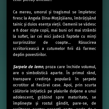
Ca mereu, umorul şi tragismul se împletesc
firesc la Angela Dina-Moţăţăianu, îmbrăţişând
tainic şi duios esenţa vieţii. Oamenii se vădesc
a fi doar nişte copii, mai buni ori mai strâmbi
la suflet, iar cei mici judecă faptele cu minţi
surprinzător de coapte… Răsucirea
scriitoricească a cutumelor firii dă farmec
deplin povestirilor.
Şarpele de lemn
, proza care închide volumul,
are o simbolistică aparte. În primul rând,
transpare credinţa populară în şarpele
ocrotitor al fiecărei case. Apoi, prin scurta
călătorie iniţiatică pe plaiurile doljene a unui
adolescent, grăbind spre maturitate, se
împlineşte şi rostul gândit, pare-se, de