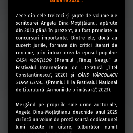
ianuarie 2026
…
Zece din cele treizeci şi şapte de volume ale
scriitoarei Angela Dina-Moţăţăianu, apărute
din 2010 până în prezent, au fost premiate la
concursuri importante. Dintre ele, două au
cucerit juriile, formate din critici literari de
renume, prin întoarcerea la eposul popular:
CASA MORŢILOR
(Premiul „Fănuş Neagu” la
Festivalul Internaţional de Literatură „Titel
Constantinescu”, 2020) şi
CÂND VÂRCOLACII
SORB LUNA…
(Premiul II la Festivalul Naţional
de Literatură „Armonii de primăvară”, 2023).
Mergând pe propriile sale urme auctoriale,
Angela Dina-Moţăţăianu deschide anul 2025
cu încă un volum de proză scurtă dedicat unei
lumi căzute în uitare, tulburător numit