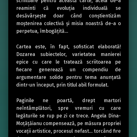
scriitoare pentru această carte, acela de-a
reaminti că evoluţia individuală se
desăvârşeşte doar când conştientizăm
moştenirea colectivă şi misia noastră de-a o
perpetua, îmbogăţită…
Cartea este, în fapt, sofisticat elaborată!
Dozarea subiectelor, varietatea manierei
epice cu care le tratează scriitoarea pe
fiecare generează un compendiu de
argumentare solide pentru tema anunţată
dintr-un început, prin titlul abil formulat.
Paginile ne poartă, drept martori
neîntâmplători, spre vremuri cu care
legăturile se rup pe zi ce trece. Angela Dina-
Moţăţăianu compensează, pe măsura propriei
vocaţii artistice, procesul nefast… torcând fire