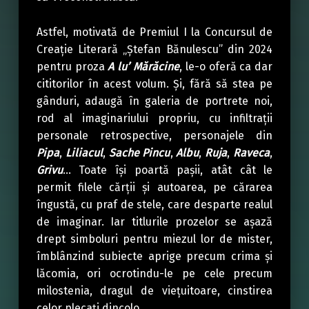
Astfel, motivată de Premiul I la Concursul de
Creaţie Literară „Ştefan Bănulescu” din 2024
pentru proza
A lu’ Mărăcine
, le-o oferă ca dar
cititorilor în acest volum. Şi, fără să stea pe
gânduri, adaugă în galeria de portrete noi,
rod al imaginariului propriu, cu infiltraţii
personale retrospective, personajele din
Pipa
,
Liliacul
,
Sache Pincu
,
Albu
,
Ruja
,
Raveca
,
Grivu
… Toate îşi poartă paşii, atât cât le
permit filele cărţii şi autoarea, pe cărarea
îngustă, cu praf de stele, care desparte realul
de imaginar. Iar titlurile prozelor se aşază
drept simboluri pentru miezul lor de mister,
îmblânzind subiecte aprige precum crima şi
lăcomia, ori ocrotindu-le pe cele precum
milostenia, dragul de vieţuitoare, cinstirea
celor plecaţi dincolo…