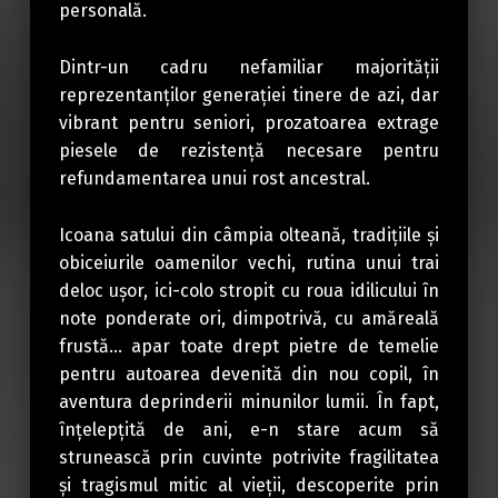
personală.
Dintr-un cadru nefamiliar majorităţii
reprezentanţilor generaţiei tinere de azi, dar
vibrant pentru seniori, prozatoarea extrage
piesele de rezistenţă necesare pentru
refundamentarea unui rost ancestral.
Icoana satului din câmpia olteană, tradiţiile şi
obiceiurile oamenilor vechi, rutina unui trai
deloc uşor, ici-colo stropit cu roua idilicului în
note ponderate ori, dimpotrivă, cu amăreală
frustă… apar toate drept pietre de temelie
pentru autoarea devenită din nou copil, în
aventura deprinderii minunilor lumii. În fapt,
înţelepţită de ani, e-n stare acum să
strunească prin cuvinte potrivite fragilitatea
şi tragismul mitic al vieţii, descoperite prin