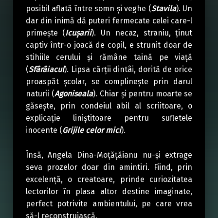
posibil aflată între somn şi veghe (
Stavila
). Un
dar din inimă dă puteri fermecate celei care-l
primeşte (
Icuşarii
). Un necaz, straniu, ţinut
captiv într-o joacă de copil, e strunit doar de
stihiile cerului şi rămâne taină pe viaţă
(
Sfârâiacul
). Lipsa cărţii dintâi, dorită de orice
proaspăt şcolar, se complineşte prin darul
naturii (
Agoniseala
). Chiar şi pentru moarte se
găseşte, prin condeiul abil al scriitoare, o
explicaţie liniştitoare pentru sufletele
inocente (
Grijile celor mici
).
Însă, Angela Dina-Moţăţăianu nu-şi extrage
seva prozelor doar din amintiri. Fiind, prin
excelenţă, o creatoare, prinde curiozitatea
lectorilor în plasa altor destine imaginate,
perfect potrivite ambientului, pe care vrea
să-l reconstruiască.