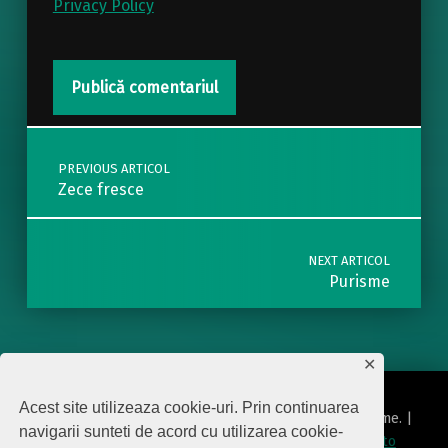
Privacy Policy
Post navigation
PREVIOUS ARTICOL
Zece fresce
NEXT ARTICOL
Purisme
✕
Acest site utilizeaza cookie-uri. Prin continuarea
© 2026
Editura Biscara
|
Using
Modern
WordPress
theme.
|
navigarii sunteti de acord cu utilizarea cookie-
Politica de protecţie date cu caracter personal
|
Back to